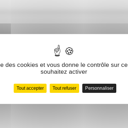
ise des cookies et vous donne le contrôle sur 
souhaitez activer
Tout accepter
Tout refuser
Personnaliser