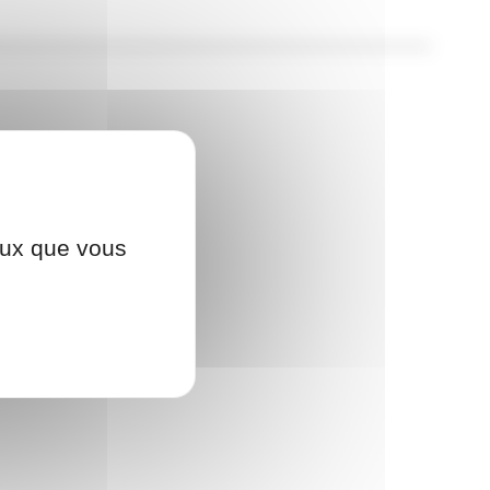
ceux que vous