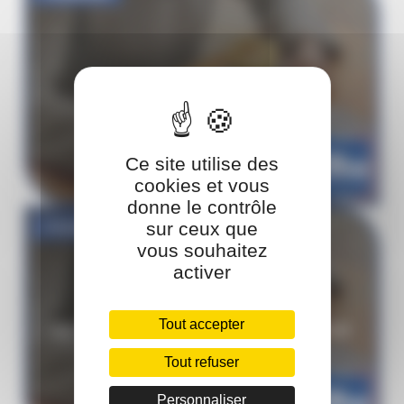
CACES ® R490 CATÉGORIE X
Ce site utilise des
cookies et vous
donne le contrôle
Présentiel
sur ceux que
vous souhaitez
activer
Tout accepter
RECYCLAGE CACES ® R490 CATÉGORIE
X
Tout refuser
Personnaliser