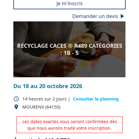
Je m'inscris
play_arrow
Demander un devis
RECYCLAGE CACES ® R489 CATÉGORIES
: 1B - 5
Du 18 au 20 octobre 2026
access_time
14 heures
sur
2 jours
|
Consulter le planning
place
MOURENX (64150)
Les dates exactes vous seront confirmées dès
que nous aurons traité votre inscription.