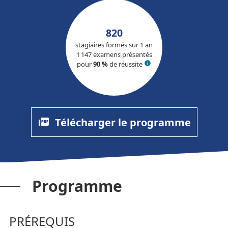
820
stagiaires formés sur 1 an
1 147
examens présentés
pour
90 %
de réussite
info
Télécharger le programme
picture_as_pdf
Programme
PRÉREQUIS