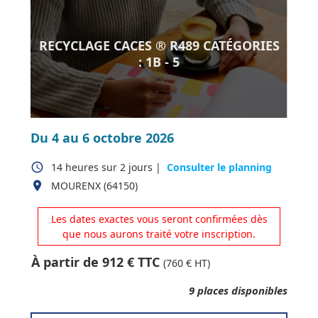
RECYCLAGE CACES ® R489 CATÉGORIES
: 1B - 5
Du 4 au 6 octobre 2026
access_time
14 heures
sur
2 jours
|
Consulter le planning
place
MOURENX (64150)
Les dates exactes vous seront confirmées dès
que nous aurons traité votre inscription.
À partir de
912
€ TTC
(
760
€ HT)
9
places disponibles