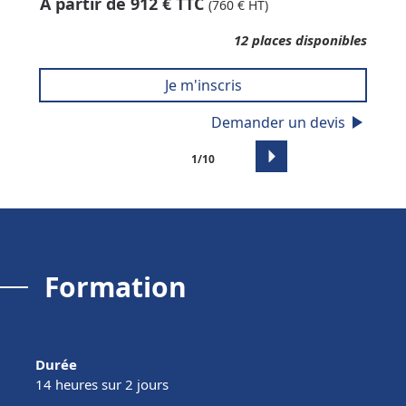
À partir de
912
€ TTC
(
760
€ HT)
12
places disponibles
Je m'inscris
play_arrow
Demander un devis
arrow_right
1/10
Formation
Durée
14
heure
s
sur 2
jour
s