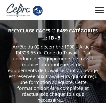
RECYCLAGE CACES ® R489 CATÉGORIES
: 1B - 5
Arrêté du 02 décembre 1998 – Article
R4323-55 du Code du Travail : "La
conduite des équipements de travail
mobiles automoteurs et des
équipements de travail servant au levage
est réservée aux travailleurs qui ont reçu
une formation adéquate. Cette
formation doit être complétée et
réactualisée chaque fois que
nécessaire..."