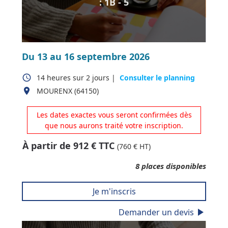
: 1B - 5
Du 13 au 16 septembre 2026
access_time
14 heures
sur
2 jours
|
Consulter le planning
place
MOURENX (64150)
Les dates exactes vous seront confirmées dès
que nous aurons traité votre inscription.
À partir de
912
€ TTC
(
760
€ HT)
8
places disponibles
Je m'inscris
play_arrow
Demander un devis