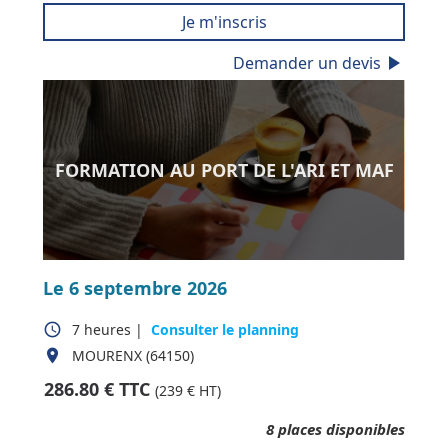
Je m'inscris
play_arrow
Demander un devis
FORMATION AU PORT DE L'ARI ET MAF
Le 6 septembre 2026
access_time
7 heures
|
Consulter le planning
place
MOURENX (64150)
286.80
€ TTC
(
239
€ HT)
8
places disponibles