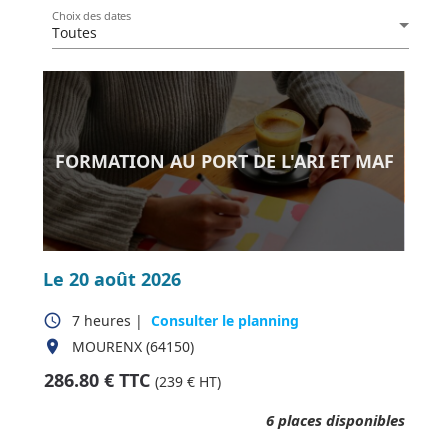
Choix des dates
Toutes
FORMATION AU PORT DE L'ARI ET MAF
Le 20 août 2026
access_time
7 heures
|
Consulter le planning
place
MOURENX (64150)
286.80
€ TTC
(
239
€ HT)
6
places disponibles