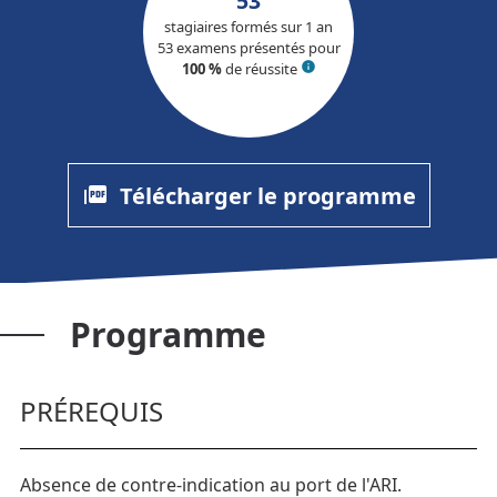
53
stagiaires formés sur 1 an
53
examens présentés pour
100 %
de réussite
info
Télécharger le programme
picture_as_pdf
Programme
PRÉREQUIS
Absence de contre-indication au port de l'ARI.