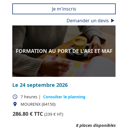
Je m'inscris
play_arrow
Demander un devis
FORMATION AU PORT DE L'ARI ET MAF
Le 24 septembre 2026
access_time
7 heures
|
Consulter le planning
place
MOURENX (64150)
286.80
€ TTC
(
239
€ HT)
8
places disponibles