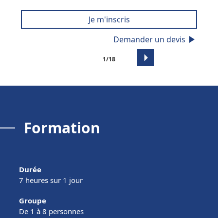
Je m'inscris
play_arrow
Demander un devis
arrow_right
1/18
Formation
Durée
7
heure
s
sur 1
jour
Groupe
De 1 à 8 personnes